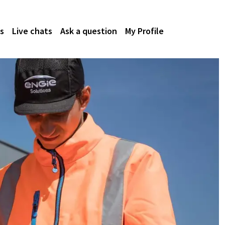
s
Live chats
Ask a question
My Profile