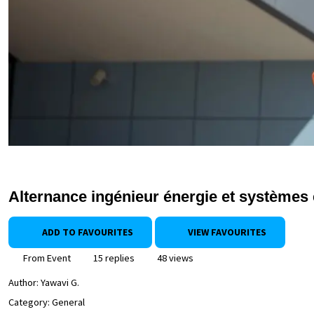
Alternance ingénieur énergie et systèmes 
ADD TO FAVOURITES
VIEW FAVOURITES
From Event
15 replies
48 views
Author:
Yawavi G.
Category: General