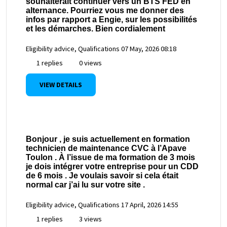
souhaiterait continuer vers un BTS FED en
alternance. Pourriez vous me donner des
infos par rapport a Engie, sur les possibilités
et les démarches. Bien cordialement
Eligibility advice, Qualifications
07 May, 2026 08:18
1 replies
0 views
VIEW DETAILS
Bonjour , je suis actuellement en formation
technicien de maintenance CVC à l’Apave
Toulon . À l’issue de ma formation de 3 mois
je dois intégrer votre entreprise pour un CDD
de 6 mois . Je voulais savoir si cela était
normal car j’ai lu sur votre site .
Eligibility advice, Qualifications
17 April, 2026 14:55
1 replies
3 views