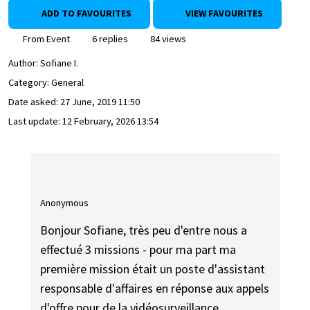
ADD TO FAVOURITES
VIEW FAVOURITES
From Event
6 replies
84 views
Author:
Sofiane I.
Category: General
Date asked:
27 June, 2019 11:50
Last update:
12 February, 2026 13:54
Anonymous
Bonjour Sofiane, très peu d'entre nous a
effectué 3 missions - pour ma part ma
première mission était un poste d'assistant
responsable d'affaires en réponse aux appels
d'offre pour de la vidéosurveillance