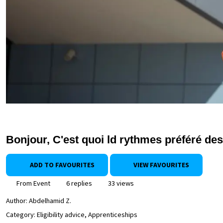
Bonjour, C'est quoi ld rythmes préféré des
ADD TO FAVOURITES
VIEW FAVOURITES
From Event
6 replies
33 views
Author:
Abdelhamid Z.
Category: Eligibility advice, Apprenticeships