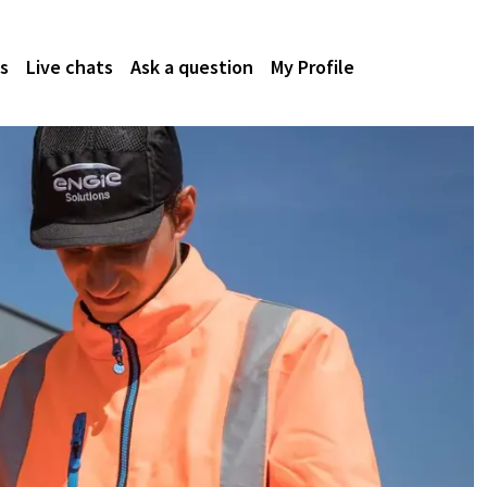
s
Live chats
Ask a question
My Profile