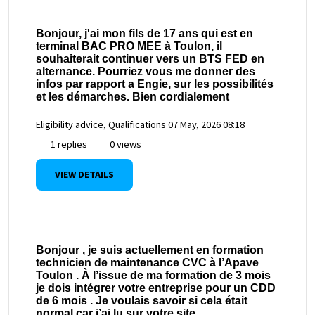
Bonjour, j'ai mon fils de 17 ans qui est en
terminal BAC PRO MEE à Toulon, il
souhaiterait continuer vers un BTS FED en
alternance. Pourriez vous me donner des
infos par rapport a Engie, sur les possibilités
et les démarches. Bien cordialement
Eligibility advice, Qualifications
07 May, 2026 08:18
1 replies
0 views
VIEW DETAILS
Bonjour , je suis actuellement en formation
technicien de maintenance CVC à l’Apave
Toulon . À l’issue de ma formation de 3 mois
je dois intégrer votre entreprise pour un CDD
de 6 mois . Je voulais savoir si cela était
normal car j’ai lu sur votre site .