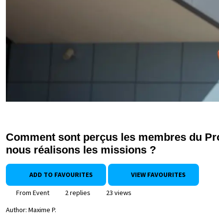
Comment sont perçus les membres du Prog
nous réalisons les missions ?
ADD TO FAVOURITES
VIEW FAVOURITES
From Event
2 replies
23 views
Author:
Maxime P.