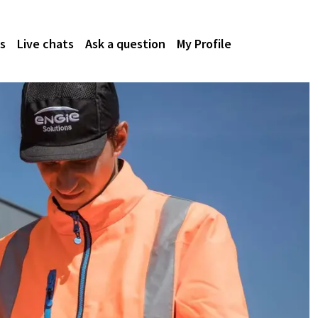
s
Live chats
Ask a question
My Profile