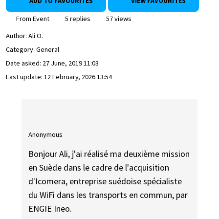
ADD TO FAVOURITES
VIEW FAVOURITES
From Event
5 replies
57 views
Author:
Ali O.
Category: General
Date asked:
27 June, 2019 11:03
Last update:
12 February, 2026 13:54
Anonymous
Bonjour Ali, j'ai réalisé ma deuxième mission
en Suède dans le cadre de l'acquisition
d'Icomera, entreprise suédoise spécialiste
du WiFi dans les transports en commun, par
ENGIE Ineo.