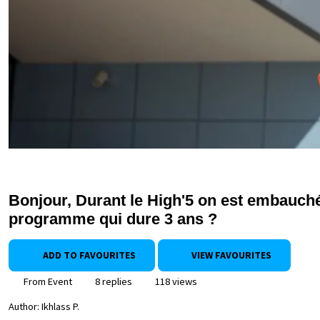
Bonjour, Durant le High'5 on est embauché 
programme qui dure 3 ans ?
ADD TO FAVOURITES
VIEW FAVOURITES
From Event
8 replies
118 views
Author:
Ikhlass P.