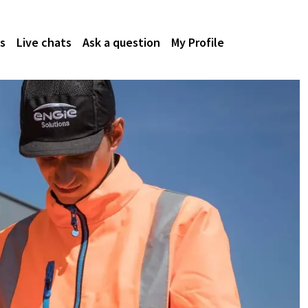
s
Live chats
Ask a question
My Profile