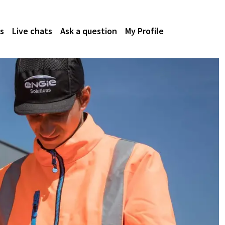
s
Live chats
Ask a question
My Profile