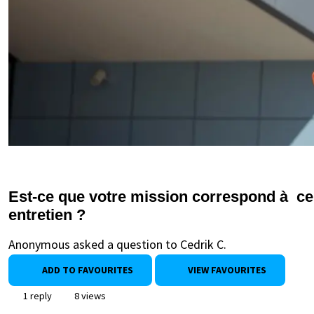
Est-ce que votre mission correspond à ce 
entretien ?
Anonymous asked a question to Cedrik C.
ADD TO FAVOURITES
VIEW FAVOURITES
1 reply
8 views