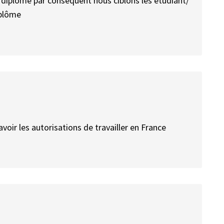
iplômé par conséquent nous ciblons les étudiant/
iplôme
avoir les autorisations de travailler en France