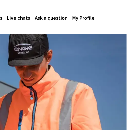
s
Live chats
Ask a question
My Profile