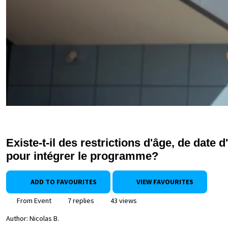
Existe-t-il des restrictions d'âge, de date 
pour intégrer le programme?
ADD TO FAVOURITES
VIEW FAVOURITES
From Event
7 replies
43 views
Author:
Nicolas B.