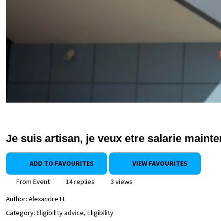
Je suis artisan, je veux etre salarie maint
ADD TO FAVOURITES
VIEW FAVOURITES
From Event
14 replies
3 views
Author:
Alexandre H.
Category: Eligibility advice, Eligibility