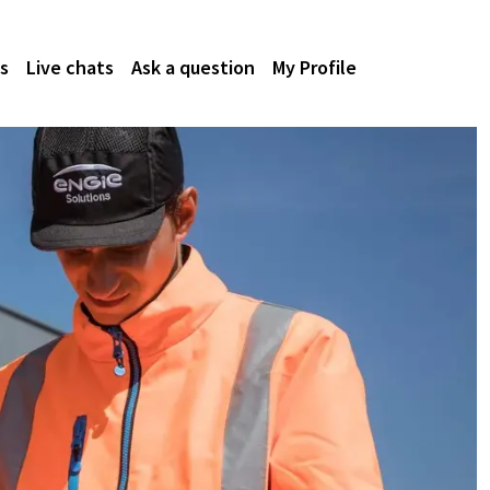
s
Live chats
Ask a question
My Profile