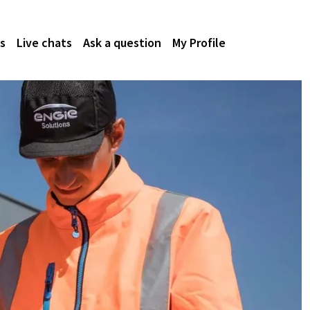
s
Live chats
Ask a question
My Profile