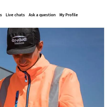
s
Live chats
Ask a question
My Profile