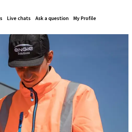
s
Live chats
Ask a question
My Profile