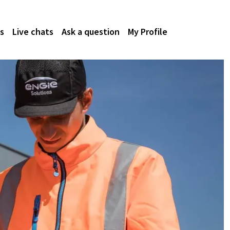
s
Live chats
Ask a question
My Profile