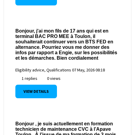
Bonjour, j'ai mon fils de 17 ans qui est en
terminal BAC PRO MEE à Toulon, il
souhaiterait continuer vers un BTS FED en
alternance. Pourriez vous me donner des
infos par rapport a Engie, sur les possibilités
et les démarches. Bien cordialement
Eligibility advice, Qualifications
07 May, 2026 08:18
1 replies
0 views
VIEW DETAILS
Bonjour , je suis actuellement en formation
technicien de maintenance CVC à l’Apave
Toulon . À l’issue de ma formation de 3 mois