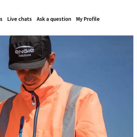
s
Live chats
Ask a question
My Profile