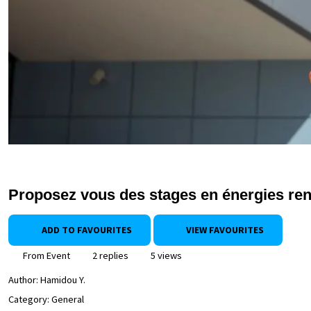
Proposez vous des stages en énergies reno
ADD TO FAVOURITES
VIEW FAVOURITES
From Event
2 replies
5 views
Author:
Hamidou Y.
Category: General