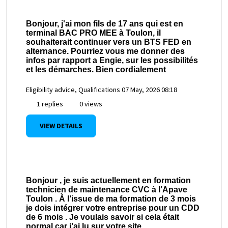
Bonjour, j'ai mon fils de 17 ans qui est en
terminal BAC PRO MEE à Toulon, il
souhaiterait continuer vers un BTS FED en
alternance. Pourriez vous me donner des
infos par rapport a Engie, sur les possibilités
et les démarches. Bien cordialement
Eligibility advice, Qualifications
07 May, 2026 08:18
1 replies
0 views
VIEW DETAILS
Bonjour , je suis actuellement en formation
technicien de maintenance CVC à l’Apave
Toulon . À l’issue de ma formation de 3 mois
je dois intégrer votre entreprise pour un CDD
de 6 mois . Je voulais savoir si cela était
normal car j’ai lu sur votre site .