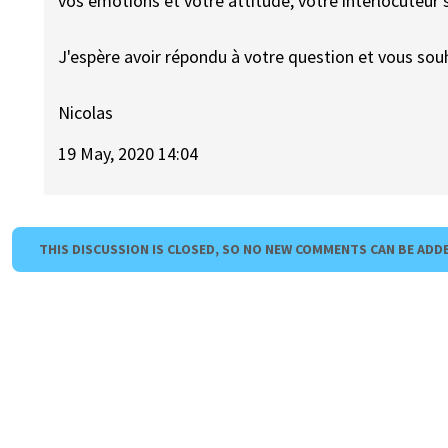
vos émotions et votre attitude, votre interlocuteur s
J'espère avoir répondu à votre question et vous sou
Nicolas
19 May, 2020 14:04
THIS DISCUSSION IS CLOSED, SO NO NEW COMMENTS CAN BE ADD