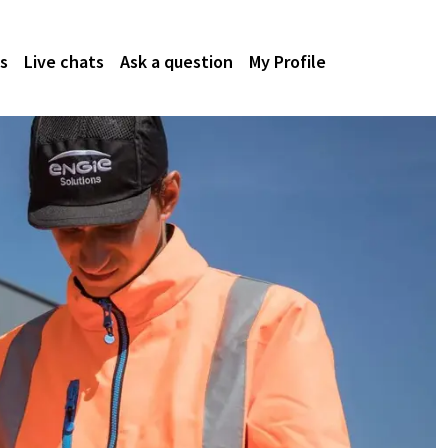
s
Live chats
Ask a question
My Profile