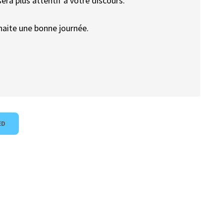
era plus attentif à votre discours.
haite une bonne journée.
ED