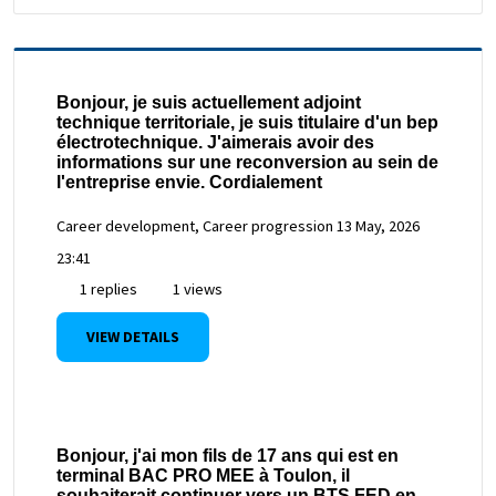
Bonjour, je suis actuellement adjoint
technique territoriale, je suis titulaire d'un bep
électrotechnique. J'aimerais avoir des
informations sur une reconversion au sein de
l'entreprise envie. Cordialement
Career development, Career progression
13 May, 2026
23:41
1 replies
1 views
VIEW DETAILS
Bonjour, j'ai mon fils de 17 ans qui est en
terminal BAC PRO MEE à Toulon, il
souhaiterait continuer vers un BTS FED en