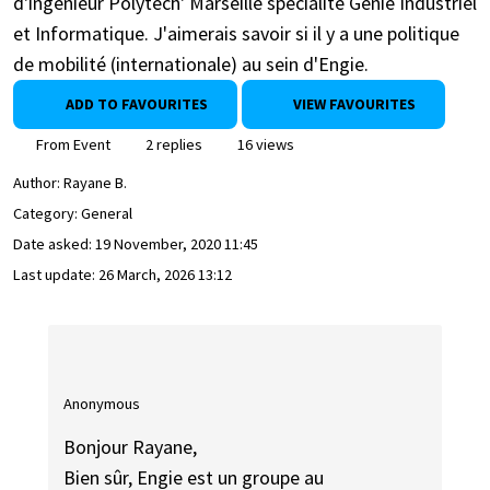
d'ingénieur Polytech' Marseille spécialité Génie Industriel
et Informatique. J'aimerais savoir si il y a une politique
de mobilité (internationale) au sein d'Engie.
ADD TO FAVOURITES
VIEW FAVOURITES
From Event
2 replies
16 views
Author:
Rayane B.
Category: General
Date asked:
19 November, 2020 11:45
Last update:
26 March, 2026 13:12
Anonymous
Bonjour Rayane,
Bien sûr, Engie est un groupe au