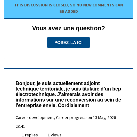
THIS DISCUSSION IS CLOSED, SO NO NEW COMMENTS CAN
BE ADDED
Vous avez une question?
POSEZ-LA ICI
Bonjour, je suis actuellement adjoint
technique territoriale, je suis titulaire d'un bep
électrotechnique. J'aimerais avoir des
informations sur une reconversion au sein de
l'entreprise envie. Cordialement
Career development, Career progression
13 May, 2026
23:41
1 replies
1 views