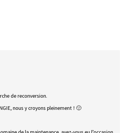
rche de reconversion.
 ENGIE, nous y croyons pleinement ! 🙂
omaine de la maintenance, avez-vous eu l’occasion