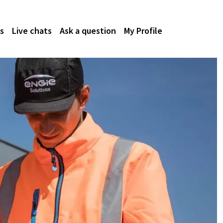
s
Live chats
Ask a question
My Profile