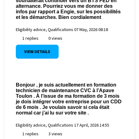
souhaiterait continuer vers un BTS FED en
alternance. Pourriez vous me donner des
infos par rapport a Engie, sur les possibilités
et les démarches. Bien cordialement
Eligibility advice, Qualifications
07 May, 2026 08:18
1 replies
0 views
VIEW DETAILS
Bonjour , je suis actuellement en formation
technicien de maintenance CVC à l’Apave
Toulon . À l’issue de ma formation de 3 mois
je dois intégrer votre entreprise pour un CDD
de 6 mois . Je voulais savoir si cela était
normal car j’ai lu sur votre site .
Eligibility advice, Qualifications
17 April, 2026 14:55
1 replies
3 views