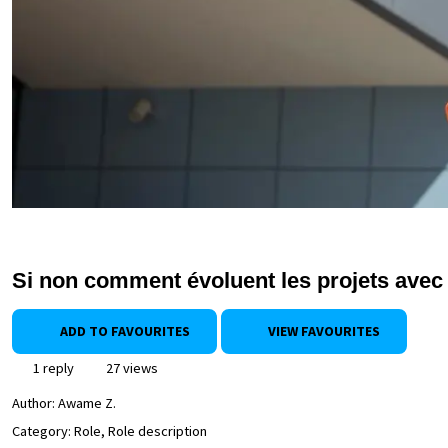
Si non comment évoluent les projets avec 
ADD TO FAVOURITES
VIEW FAVOURITES
1 reply
27 views
Author:
Awame Z.
Category: Role, Role description