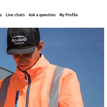
s
Live chats
Ask a question
My Profile