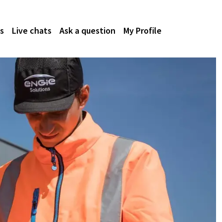
s
Live chats
Ask a question
My Profile